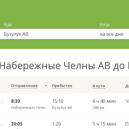
Куда
Когда
на все дни
Набережные Челны АВ до 
Отправление
Прибытие
В пути
ые Челны АВ — Бузулук АВ 624
8:30
15:10
6 ч 40 мин
Набережные Челны АВ
Бузулук АВ
386 км
ч/з Бузулук АВ 824
20:05
1:20
5 ч 15 мин
П