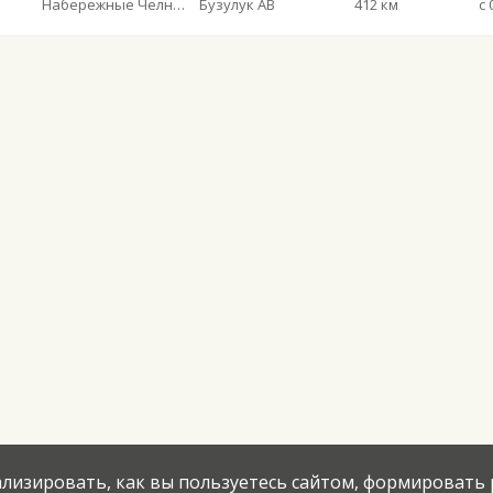
Набережные Челны АВ
Бузулук АВ
412 км
с 
нализировать, как вы пользуетесь сайтом, формировать