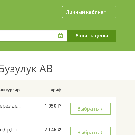
Личный кабинет
Бузулук АВ
Дни курсирования
Тариф
Через день
1 950
руб.
Выбрать
н,Ср,Пт
2 146
руб.
Выбрать