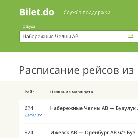
Bilet.do
—
Bilet.do
Поиск
Служба поддержки
и
покупка
Откуда
билетов
на
автобус
онлайн
Расписание рейсов
из 
Рейс
Название маршрута
624
Набережн
Детали
824
Ижевск АВ — Оренбург АВ 