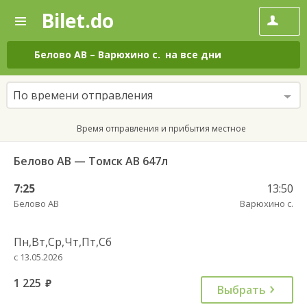
Bilet.do
—
Bilet.do
Поиск
и
покупка
Белово АВ
–
Варюхино с.
на все дни
билетов
на
автобус
По времени отправления
онлайн
Время отправления и прибытия местное
Белово АВ — Томск АВ 647л
7:25
13:50
Белово АВ
Варюхино с.
Пн,Вт,Ср,Чт,Пт,Сб
с 13.05.2026
1 225
руб.
Выбрать