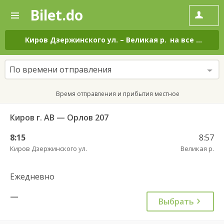
Bilet.do
—
Bilet.do
Поиск
и
покупка
Киров Дзержинского ул.
–
Великая р.
на все дни
билетов
на
автобус
По времени отправления
онлайн
Время отправления и прибытия местное
Киров г. АВ — Орлов 207
8:15
8:57
Киров Дзержинского ул.
Великая р.
Ежедневно
—
Выбрать