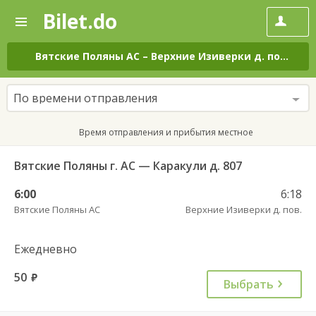
Bilet.do
—
Bilet.do
Поиск
и
покупка
Вятские Поляны АС
–
Верхние Изиверки д. пов.
на 
билетов
на
автобус
По времени отправления
онлайн
Время отправления и прибытия местное
Вятские Поляны г. АС — Каракули д. 807
6:00
6:18
Вятские Поляны АС
Верхние Изиверки д. пов.
Ежедневно
50
руб.
Выбрать