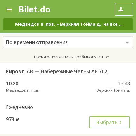
Bilet.do
—
Bilet.do
Поиск
и
покупка
Медведок п. пов.
–
Верхняя Тойма д.
на все дни
билетов
на
автобус
По времени отправления
онлайн
Время отправления и прибытия местное
Киров г. АВ — Набережные Челны АВ 702
10:20
13:48
Медведок п. пов.
Верхняя Тойма д.
Ежедневно
973
руб.
Выбрать