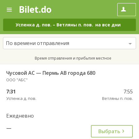
Bilet.do
—
Bilet.do
Поиск
и
покупка
Успенка д. пов.
–
Ветляны п. пов.
на все дни
билетов
на
автобус
По времени отправления
онлайн
Время отправления и прибытия местное
Чусовой АС — Пермь АВ города 680
ООО "АБС"
7:31
7:55
Успенка д. пов.
Ветляны п. пов.
Ежедневно
—
Выбрать