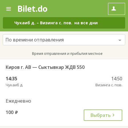
Bilet.do
—
Bilet.do
Поиск
и
покупка
Чукаиб д.
–
Визинга с. пов.
на все дни
билетов
на
автобус
По времени отправления
онлайн
Время отправления и прибытия местное
Киров г. АВ — Сыктывкар ЖДВ 550
14:35
14:50
Чукаиб д.
Визинга с. пов.
Ежедневно
100
руб.
Выбрать