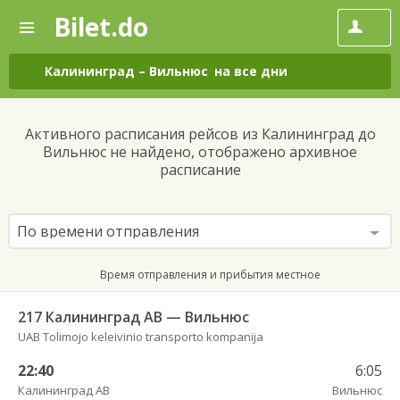
Bilet.do
—
Bilet.do
Поиск
и
покупка
Калининград
–
Вильнюс
на все дни
билетов
на
автобус
Активного расписания рейсов из Калининград до
онлайн
Вильнюс не найдено, отображено архивное
расписание
По времени отправления
Время отправления и прибытия местное
217 Калининград АВ — Вильнюс
UAB Tolimojo keleivinio transporto kompanija
22:40
6:05
Калининград АВ
Вильнюс