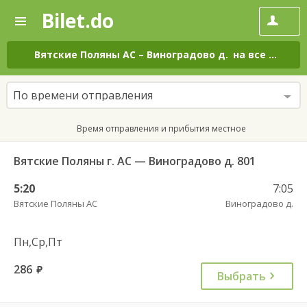
Bilet.do
—
Bilet.do
Поиск
и
покупка
Вятские Поляны АС
–
Виноградово д.
на все дни
билетов
на
автобус
По времени отправления
онлайн
Время отправления и прибытия местное
Вятские Поляны г. АС — Виноградово д. 801
5:20
7:05
Вятские Поляны АС
Виноградово д.
Пн,Ср,Пт
286
руб.
Выбрать