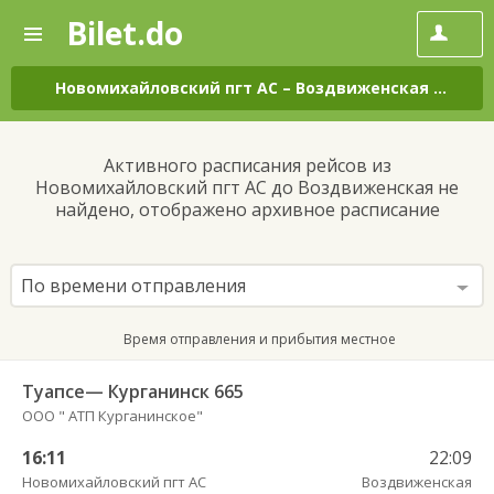
Bilet.do
—
Bilet.do
Поиск
и
покупка
Новомихайловский пгт АС
–
Воздвиженская
на все
билетов
на
автобус
Активного расписания рейсов из
онлайн
Новомихайловский пгт АС до Воздвиженская не
найдено, отображено архивное расписание
По времени отправления
Время отправления и прибытия местное
Туапсе— Курганинск 665
ООО " АТП Курганинское"
16:11
22:09
Новомихайловский пгт АС
Воздвиженская