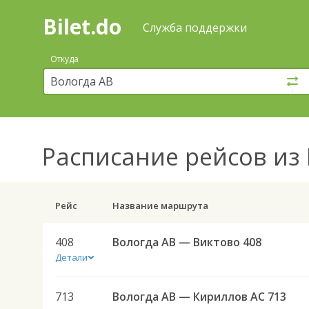
Bilet.do
—
Bilet.do
Поиск
Служба поддержки
и
покупка
Откуда
билетов
на
автобус
онлайн
Расписание рейсов
из 
Рейс
Название маршрута
408
Вологда АВ — Виктово 408
Детали
713
Вологда АВ — Кириллов АС 713