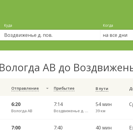
Куда
Когда
на все дни
Вологда АВ до Воздвижень
Отправление
Прибытие
В пути
6:20
7:14
54 мин
Вологда АВ
Воздвиженье д. пов.
39 км
7:00
7:40
40 мин
Е