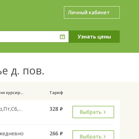
Личный кабинет
е д. пов.
Дни курсирования
Тариф
Ср,Пт,Сб,Вс
328
руб.
Выбрать
жедневно
266
руб.
Выбрать