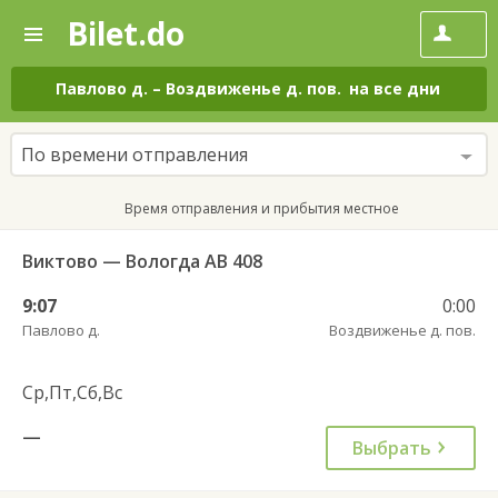
Bilet.do
—
Bilet.do
Поиск
и
покупка
Павлово д.
–
Воздвиженье д. пов.
на все дни
билетов
на
автобус
По времени отправления
онлайн
Время отправления и прибытия местное
Виктово — Вологда АВ 408
9:07
0:00
Павлово д.
Воздвиженье д. пов.
Ср,Пт,Сб,Вс
—
Выбрать