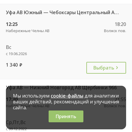
Уфа АВ Южный — Чебоксары Центральный АВ 861
12:25
18:20
Набережные Челны АВ
Волжск пов.
Вс
с 19.06.2026
1 340
руб.
Выбрать
Уфа АВ — Нижний Новгород АВ Щербинки 966
Мы используем
cookie-файлы
для аналитики
17:30
21:55
ваших действий, рекомендаций и улучшения
Набережные Челны АВ
Волжск пов.
сайта.
Принять
Ср,Пт,Вс
с 09.12.2022