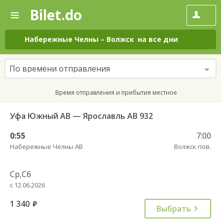
Bilet.do
—
Bilet.do
Поиск
и
покупка
Набережные Челны
–
Волжск
на все дни
билетов
на
автобус
По времени отправления
онлайн
Время отправления и прибытия местное
Уфа Южный АВ — Ярославль АВ 932
0:55
7:00
Набережные Челны АВ
Волжск пов.
Ср,Сб
с 12.06.2026
1 340
руб.
Выбрать