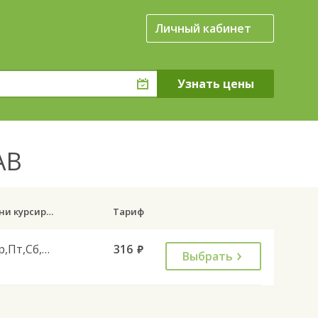
Личный кабинет
 АВ
Дни курсирования
Тариф
Ср,Пт,Сб,Вс
316
руб.
Выбрать