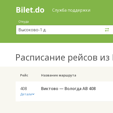
Bilet.do
—
Bilet.do
Поиск
Служба поддержки
и
покупка
Откуда
билетов
на
автобус
онлайн
Расписание рейсов
из 
Рейс
Название маршрута
408
Виктово — Вологда АВ 408
Детали