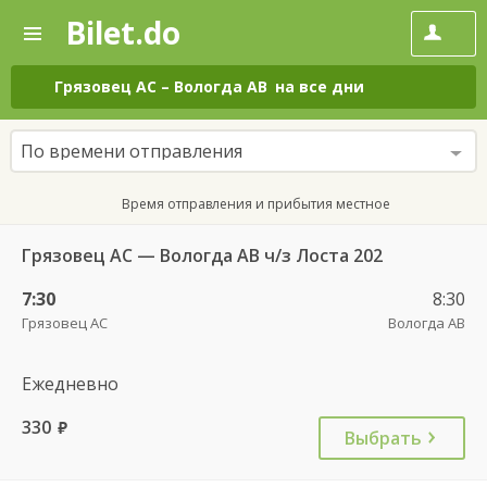
Bilet.do
—
Bilet.do
Поиск
и
покупка
Грязовец АС
–
Вологда АВ
на все дни
билетов
на
автобус
По времени отправления
онлайн
Время отправления и прибытия местное
Грязовец АС — Вологда АВ ч/з Лоста 202
7:30
8:30
Грязовец АС
Вологда АВ
Ежедневно
330
руб.
Выбрать