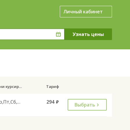
Личный кабинет
Дни курсирования
Тариф
Ср,Пт,Сб,Вс
294
руб.
Выбрать