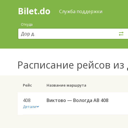
Bilet.do
—
Bilet.do
Поиск
Служба поддержки
и
покупка
Откуда
билетов
на
автобус
онлайн
Расписание рейсов
из 
Рейс
Название маршрута
408
Виктово — Вологда АВ 408
Детали