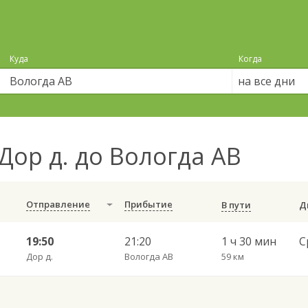
Куда
Когда
на все дни
Дор д. до Вологда АВ
Отправление
Прибытие
В пути
19:50
21:20
1 ч 30 мин
Дор д.
Вологда АВ
59 км