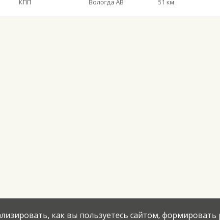
КПП
Вологда АВ
51 км
нализировать, как вы пользуетесь сайтом, формировать