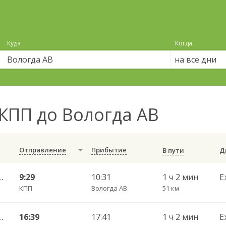
Куда
Когда
на все дни
КПП до Вологда АВ
Отправление
Прибытие
В пути
АВ ч/з Светилки 427
9:29
10:31
1 ч 2 мин
Е
КПП
Вологда АВ
51 км
АВ ч/з Светилки 427
16:39
17:41
1 ч 2 мин
Е