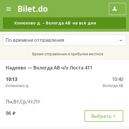
Bilet.do
—
Bilet.do
Поиск
и
покупка
Конюхово д.
–
Вологда АВ
на все дни
билетов
на
автобус
По времени отправления
онлайн
Время отправления и прибытия местное
Надеево — Вологда АВ ч/з Лоста 411
10:13
10:40
Конюхово д.
Вологда АВ
Пн,Вт,Ср,Чт,Пт
96
руб.
Выбрать