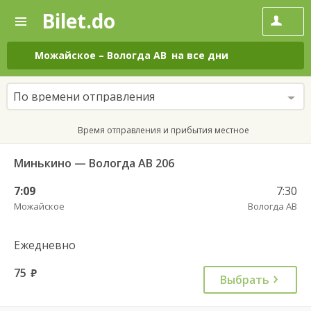
Bilet.do
—
Bilet.do
Поиск
и
покупка
Можайское
–
Вологда АВ
на все дни
билетов
на
автобус
По времени отправления
онлайн
Время отправления и прибытия местное
Минькино — Вологда АВ 206
7:09
7:30
Можайское
Вологда АВ
Ежедневно
75
руб.
Выбрать