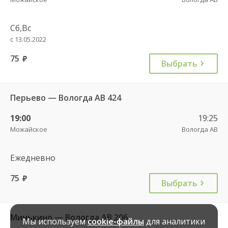
Сб,Вс
с 13.05.2022
75
руб.
Выбрать
Перьево — Вологда АВ 424
19:00
19:25
Можайское
Вологда АВ
Ежедневно
75
руб.
Выбрать
Минькино — Вологда АВ 206
Мы используем
cookie-файлы
для аналитики