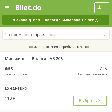
Bilet.do
—
Bilet.do
Поиск
и
покупка
Дюково д. пов.
–
Вологда Бывалово
на все дни
билетов
на
автобус
По времени отправления
онлайн
Время отправления и прибытия местное
Минькино — Вологда АВ 206
6:58
7:25
Дюково д. пов.
Вологда Бывалово
Ежедневно
110
руб.
Выбрать