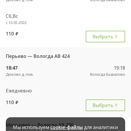
Сб,Вс
с 13.05.2022
110
руб.
Выбрать
Перьево — Вологда АВ 424
18:47
19:18
Дюково д. пов.
Вологда Бывалово
Ежедневно
110
руб.
Выбрать
Минькино — Вологда АВ 206
Мы используем
cookie-файлы
для аналитики