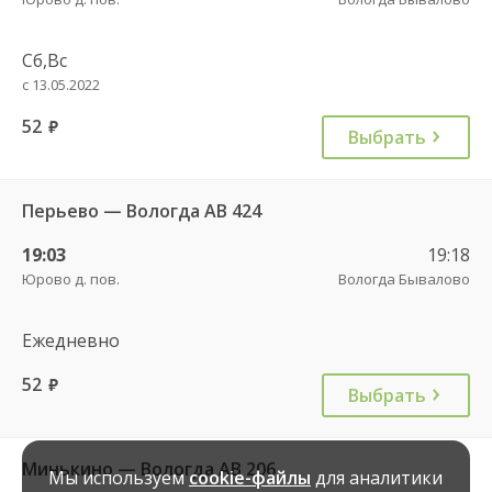
Сб,Вс
с 13.05.2022
52
руб.
Выбрать
Перьево — Вологда АВ 424
19:03
19:18
Юрово д. пов.
Вологда Бывалово
Ежедневно
52
руб.
Выбрать
Минькино — Вологда АВ 206
Мы используем
cookie-файлы
для аналитики