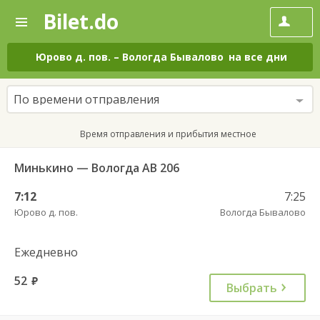
Bilet.do
—
Bilet.do
Поиск
и
покупка
Юрово д. пов.
–
Вологда Бывалово
на все дни
билетов
на
автобус
По времени отправления
онлайн
Время отправления и прибытия местное
Минькино — Вологда АВ 206
7:12
7:25
Юрово д. пов.
Вологда Бывалово
Ежедневно
52
руб.
Выбрать