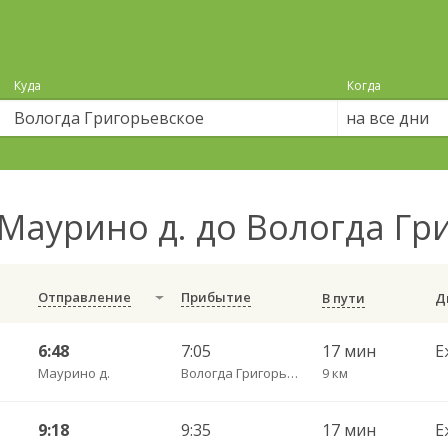
Куда
Когда
на все дни
Маурино д. до Вологда Гр
Отправление
Прибытие
В пути
6:48
7:05
17 мин
Е
Маурино д.
Вологда Григорьевское
9 км
9:18
9:35
17 мин
Е