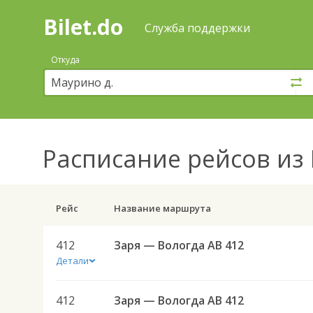
Bilet.do
—
Bilet.do
Поиск
Служба поддержки
и
покупка
Откуда
билетов
на
автобус
онлайн
Расписание рейсов
из 
Рейс
Название маршрута
412
Заря — Вологда АВ 412
Детали
412
Заря — Вологда АВ 412