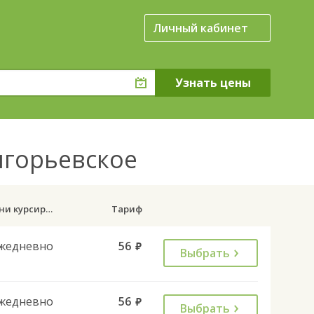
Личный кабинет
игорьевское
Дни курсирования
Тариф
жедневно
56
руб.
Выбрать
жедневно
56
руб.
Выбрать