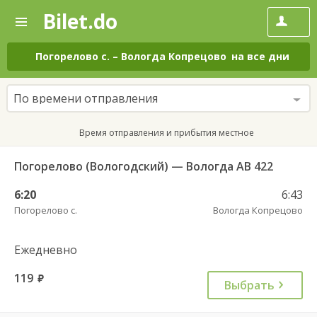
Bilet.do
—
Bilet.do
Поиск
и
покупка
Погорелово с.
–
Вологда Копрецово
на все дни
билетов
на
автобус
По времени отправления
онлайн
Время отправления и прибытия местное
Погорелово (Вологодский) — Вологда АВ 422
6:20
6:43
Погорелово с.
Вологда Копрецово
Ежедневно
119
руб.
Выбрать