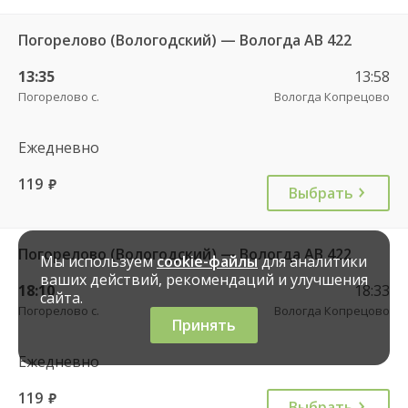
Погорелово (Вологодский) — Вологда АВ 422
13:35
13:58
Погорелово с.
Вологда Копрецово
Ежедневно
119
руб.
Выбрать
Погорелово (Вологодский) — Вологда АВ 422
Мы используем
cookie-файлы
для аналитики
ваших действий, рекомендаций и улучшения
18:10
18:33
сайта.
Погорелово с.
Вологда Копрецово
Принять
Ежедневно
119
руб.
Выбрать