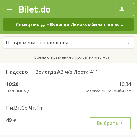
Bilet.do
—
Bilet.do
Поиск
и
покупка
Лисицыно д.
–
Вологда Льнокомбинат
на все дни
билетов
на
автобус
По времени отправления
онлайн
Время отправления и прибытия местное
Надеево — Вологда АВ ч/з Лоста 411
10:20
10:34
Лисицыно д.
Вологда Льнокомбинат
Пн,Вт,Ср,Чт,Пт
49
руб.
Выбрать