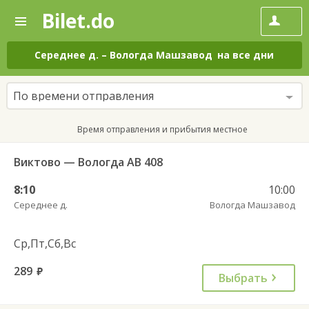
Bilet.do
—
Bilet.do
Поиск
и
покупка
Середнее д.
–
Вологда Машзавод
на все дни
билетов
на
автобус
По времени отправления
онлайн
Время отправления и прибытия местное
Виктово — Вологда АВ 408
8:10
10:00
Середнее д.
Вологда Машзавод
Ср,Пт,Сб,Вс
289
руб.
Выбрать