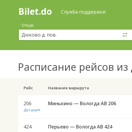
Bilet.do
—
Bilet.do
Поиск
Служба поддержки
и
покупка
Откуда
билетов
на
автобус
онлайн
Расписание рейсов
из 
Рейс
Название маршрута
206
Минькино — Вологда АВ 206
Детали
424
Перьево — Вологда АВ 424