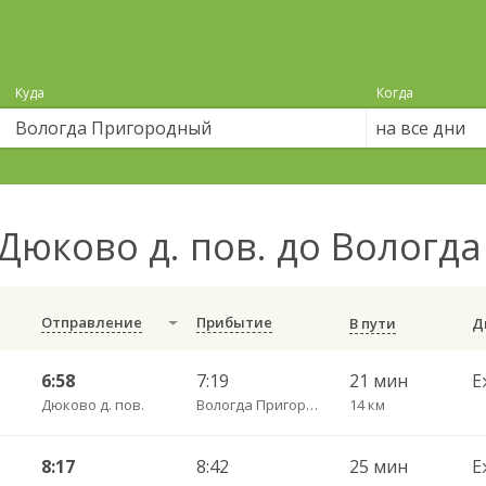
Куда
Когда
на все дни
Дюково д. пов. до Волог
Отправление
Прибытие
В пути
6:58
7:19
21 мин
Е
Дюково д. пов.
Вологда Пригородный
14 км
8:17
8:42
25 мин
Е