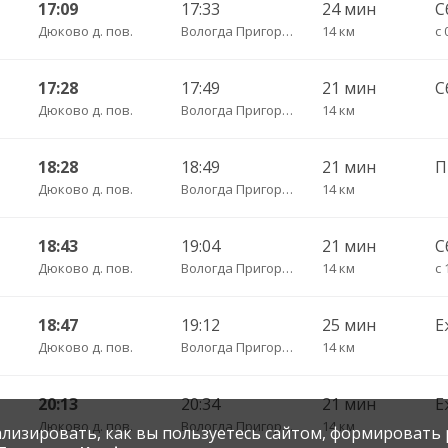
17:09
17:33
24 мин
С
Дюково д. пов.
Вологда Пригородный
14 км
с 
17:28
17:49
21 мин
С
Дюково д. пов.
Вологда Пригородный
14 км
18:28
18:49
21 мин
Дюково д. пов.
Вологда Пригородный
14 км
18:43
19:04
21 мин
С
Дюково д. пов.
Вологда Пригородный
14 км
с 
18:47
19:12
25 мин
Е
Дюково д. пов.
Вологда Пригородный
14 км
20:13
20:34
21 мин
Е
Дюково д. пов.
Вологда Пригородный
14 км
нализировать, как вы пользуетесь сайтом, формировать