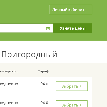
Личный кабинет
да Пригородный
Дни курсирования
Тариф
жедневно
94
руб.
Выбрать
жедневно
94
руб.
Выбрать