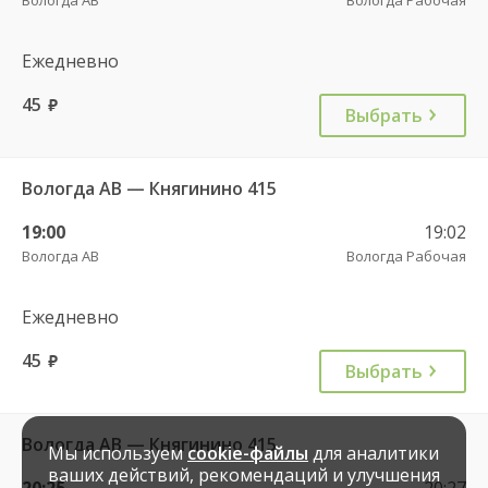
Ежедневно
45
руб.
Выбрать
Вологда АВ — Княгинино 415
19:00
19:02
Вологда АВ
Вологда Рабочая
Ежедневно
45
руб.
Выбрать
Вологда АВ — Княгинино 415
Мы используем
cookie-файлы
для аналитики
ваших действий, рекомендаций и улучшения
20:25
20:27