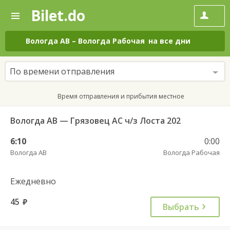
Bilet.do
—
Bilet.do
Поиск
и
покупка
Вологда АВ
–
Вологда Рабочая
на все дни
билетов
на
автобус
По времени отправления
онлайн
Время отправления и прибытия местное
Вологда АВ — Грязовец АС ч/з Лоста 202
6:10
0:00
Вологда АВ
Вологда Рабочая
Ежедневно
45
руб.
Выбрать