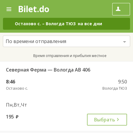
Bilet.do
—
Bilet.do
Поиск
и
покупка
Остахово с.
–
Вологда ТЮЗ
на все дни
билетов
на
автобус
По времени отправления
онлайн
Время отправления и прибытия местное
Северная Ферма — Вологда АВ 406
8:46
9:50
Остахово с.
Вологда ТЮЗ
Пн,Вт,Чт
195
руб.
Выбрать