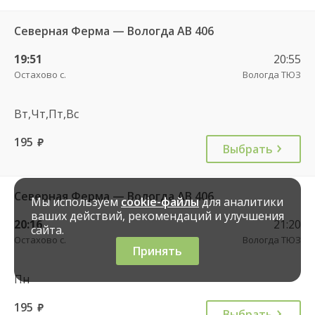
Северная Ферма — Вологда АВ 406
19:51
20:55
Остахово с.
Вологда ТЮЗ
Вт,Чт,Пт,Вс
195
руб.
Выбрать
Северная Ферма — Вологда АВ 406
Мы используем
cookie-файлы
для аналитики
ваших действий, рекомендаций и улучшения
20:16
21:20
сайта.
Остахово с.
Вологда ТЮЗ
Принять
Пн
195
руб.
Выбрать