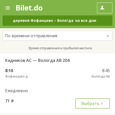
Bilet.do
—
Bilet.do
Поиск
и
покупка
деревня Фофанцево
–
Вологда
на все дни
билетов
на
автобус
По времени отправления
онлайн
Время отправления и прибытия местное
Кадников АС — Вологда АВ 204
8:10
8:45
Фофанцево д.
Вологда АВ
Ежедневно
71
руб.
Выбрать