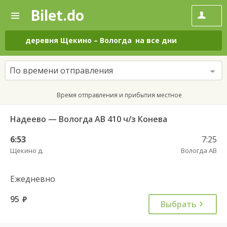
Bilet.do
—
Bilet.do
Поиск
и
покупка
деревня Щекино
–
Вологда
на все дни
билетов
на
автобус
По времени отправления
онлайн
Время отправления и прибытия местное
Надеево — Вологда АВ 410 ч/з Конева
6:53
7:25
Щекино д.
Вологда АВ
Ежедневно
95
руб.
Выбрать