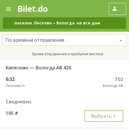
Bilet.do
—
Bilet.do
Поиск
и
покупка
поселок Лесково
–
Вологда
на все дни
билетов
на
автобус
По времени отправления
онлайн
Время отправления и прибытия местное
Кипелово — Вологда АВ 426
6:32
7:02
Лесково п.
Вологда АВ
Ежедневно
105
руб.
Выбрать