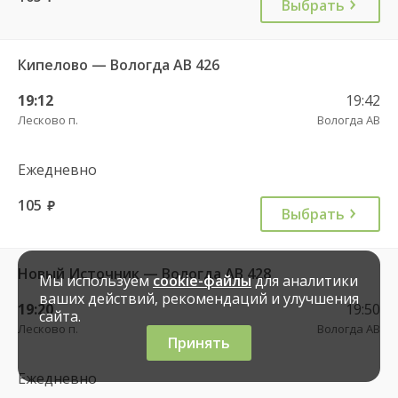
Выбрать
Кипелово — Вологда АВ 426
19:12
19:42
Лесково п.
Вологда АВ
Ежедневно
105
руб.
Выбрать
Новый Источник — Вологда АВ 428
Мы используем
cookie-файлы
для аналитики
ваших действий, рекомендаций и улучшения
19:20
19:50
сайта.
Лесково п.
Вологда АВ
Принять
Ежедневно