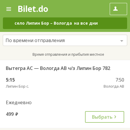
Bilet.do
—
Bilet.do
Поиск
и
покупка
село Липин Бор
–
Вологда
на все дни
билетов
на
автобус
По времени отправления
онлайн
Время отправления и прибытия местное
Вытегра АС — Вологда АВ ч/з Липин Бор 782
5:15
7:50
Липин Бор с.
Вологда АВ
Ежедневно
499
руб.
Выбрать