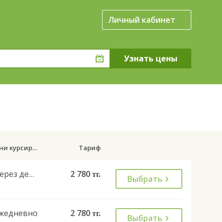
Личный кабинет
Дни курсирования
Тариф
Через день
2 780
тг.
Выбрать
жедневно
2 780
тг.
Выбрать