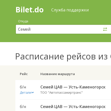
Bilet.do
—
Bilet.do
Поиск
Служба поддержки
и
покупка
Откуда
билетов
на
автобус
онлайн
Расписание рейсов
из 
Рейс
Название маршрута
б/н
Семей ЦАВ — Усть-Каменогорск
Детали
ТОО "Автопассажиртранс"
б/н
Семей ЦАВ — Усть-Каменогорск