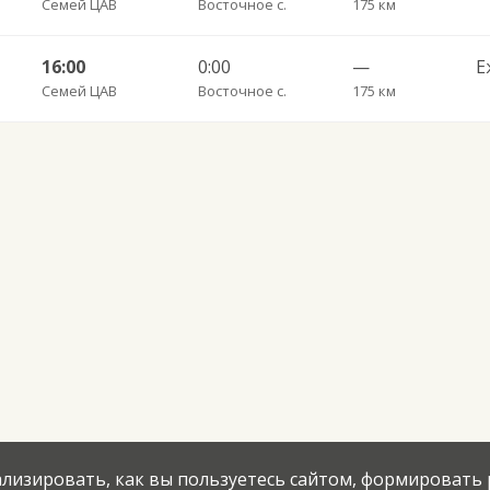
Семей ЦАВ
Восточное с.
175 км
16:00
0:00
—
Е
Семей ЦАВ
Восточное с.
175 км
нализировать, как вы пользуетесь сайтом, формировать