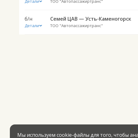
Детали
ТОО "Автопассажиртранс"
б/н
Семей ЦАВ — Усть-Каменогорск
Детали
ТОО "Автопассажиртранс"
Мы используем cookie-файлы для того, чтобы а