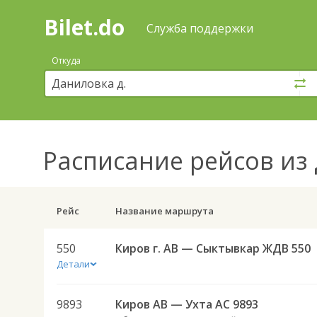
Bilet.do
—
Bilet.do
Поиск
Служба поддержки
и
покупка
Откуда
билетов
на
автобус
онлайн
Расписание рейсов
из 
Рейс
Название маршрута
550
Киров г. АВ — Сыктывкар ЖДВ 550
Детали
9893
Киров АВ — Ухта АС 9893