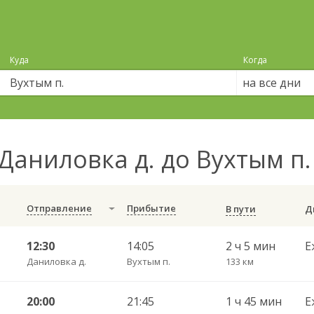
Куда
Когда
на все дни
Даниловка д. до Вухтым п
Отправление
Прибытие
В пути
12:30
14:05
2 ч 5 мин
Е
Даниловка д.
Вухтым п.
133 км
20:00
21:45
1 ч 45 мин
Е