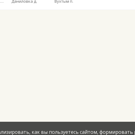
Общество с ограниченной ответственностью «Ухтинское автотранспортное предприятие»
Даниловка д.
Вухтым п.
нализировать, как вы пользуетесь сайтом, формировать