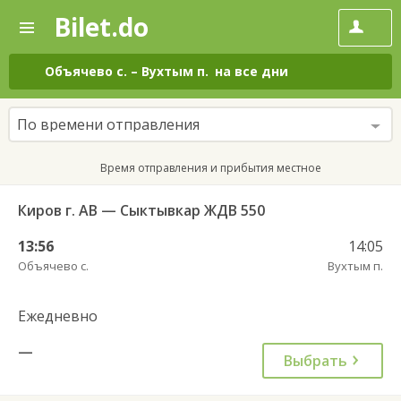
Bilet.do
—
Bilet.do
Поиск
и
покупка
Объячево с.
–
Вухтым п.
на все дни
билетов
на
автобус
По времени отправления
онлайн
Время отправления и прибытия местное
Киров г. АВ — Сыктывкар ЖДВ 550
13:56
14:05
Объячево с.
Вухтым п.
Ежедневно
—
Выбрать