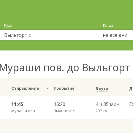
Куда
Когда
на все дни
Мураши пов. до Выльгорт 
Отправление
Прибытие
В пути
11:45
16:20
4 ч 35 мин
Е
Мураши пов.
Выльгорт с.
297 км