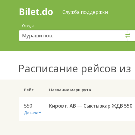
Bilet.do
—
Bilet.do
Поиск
Служба поддержки
и
покупка
Откуда
билетов
на
автобус
онлайн
Расписание рейсов
из 
Рейс
Название маршрута
550
Киров г. АВ — Сыктывкар ЖДВ 550
Детали