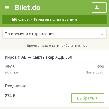
Bilet.do
—
Bilet.do
Поиск
и
покупка
Ыб с. пов.
–
Выльгорт с.
на все дни
билетов
на
автобус
По времени отправления
онлайн
Время отправления и прибытия местное
Киров г. АВ — Сыктывкар ЖДВ 550
15:05
16:20
Ыб с. пов.
Выльгорт с.
Ежедневно
274
руб.
Выбрать