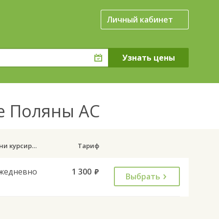
Личный кабинет
ие Поляны АС
Дни курсирования
Тариф
жедневно
1 300
руб.
Выбрать