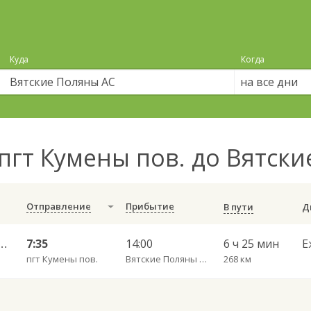
Куда
Когда
на все дни
пгт Кумены пов. до Вятск
Отправление
Прибытие
В пути
 — Набережные Челны АВ 702
7:35
14:00
6 ч 25 мин
Е
пгт Кумены пов.
Вятские Поляны АС
268 км