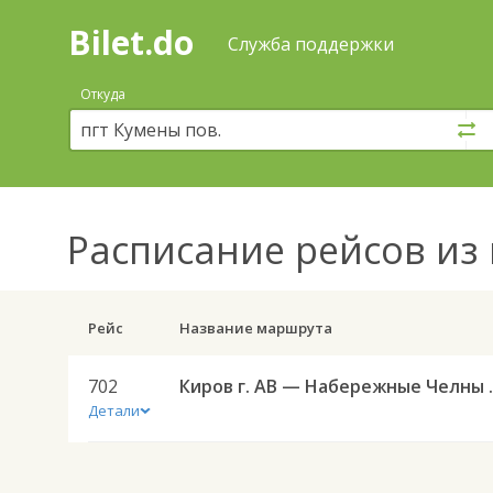
Bilet.do
—
Bilet.do
Поиск
Служба поддержки
и
покупка
Откуда
билетов
на
автобус
онлайн
Расписание рейсов
из 
Рейс
Название маршрута
702
Киров г. АВ
Детали