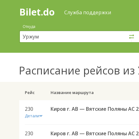
Bilet.do
—
Bilet.do
Поиск
Служба поддержки
и
покупка
Откуда
билетов
на
автобус
онлайн
Расписание рейсов
из 
Рейс
Название маршрута
230
Кир
Детали
230
Кир