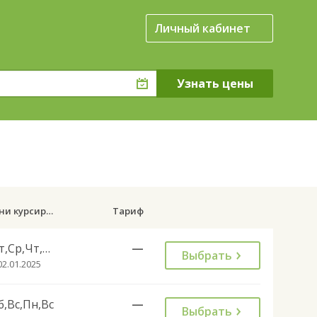
Личный кабинет
Дни курсирования
Тариф
Вт,Ср,Чт,Пт,Вс
—
Выбрать
02.01.2025
б,Вс,Пн,Вс
—
Выбрать