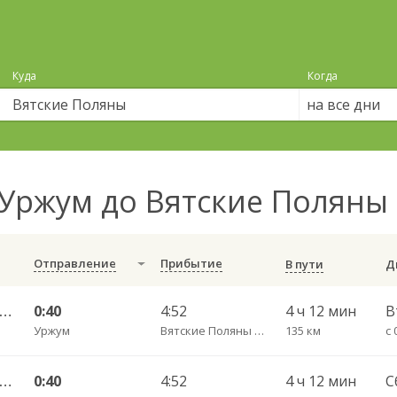
Куда
Когда
на все дни
Уржум до Вятские Поляны
Отправление
Прибытие
В пути
ов г. АВ — Вятские Поляны АС 230
0:40
4:52
4 ч 12 мин
Уржум
Вятские Поляны АС
135 км
с 
ов г. АВ — Вятские Поляны АС 230
0:40
4:52
4 ч 12 мин
С