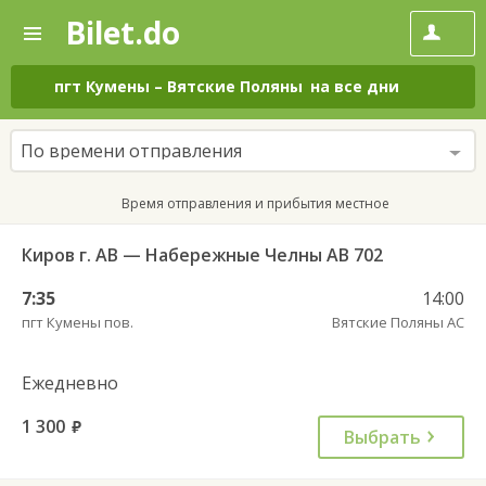
Bilet.do
—
Bilet.do
Поиск
и
покупка
пгт Кумены
–
Вятские Поляны
на все дни
билетов
на
автобус
По времени отправления
онлайн
Время отправления и прибытия местное
Киров г. АВ — Набережные Челны АВ 702
7:35
14:00
пгт Кумены пов.
Вятские Поляны АС
Ежедневно
1 300
руб.
Выбрать