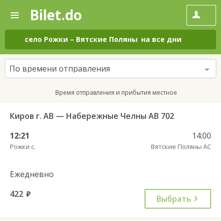
Bilet.do
—
Bilet.do
Поиск
и
покупка
село Рожки
–
Вятские Поляны
на все дни
билетов
на
автобус
По времени отправления
онлайн
Время отправления и прибытия местное
Киров г. АВ — Набережные Челны АВ 702
12:21
14:00
Рожки с.
Вятские Поляны АС
Ежедневно
422
руб.
Выбрать