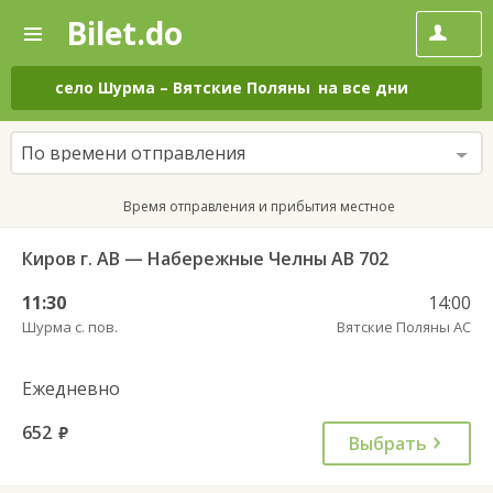
Bilet.do
—
Bilet.do
Поиск
и
покупка
село Шурма
–
Вятские Поляны
на все дни
билетов
на
автобус
По времени отправления
онлайн
Время отправления и прибытия местное
Киров г. АВ — Набережные Челны АВ 702
11:30
14:00
Шурма с. пов.
Вятские Поляны АС
Ежедневно
652
руб.
Выбрать