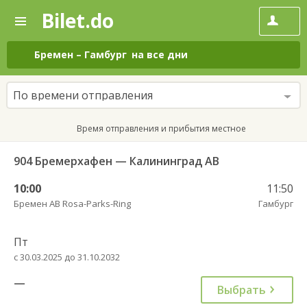
Bilet.do
—
Bilet.do
Поиск
и
покупка
Бремен
–
Гамбург
на все дни
билетов
на
автобус
По времени отправления
онлайн
Время отправления и прибытия местное
904 Бремерхафен — Калининград АВ
10:00
11:50
Бремен АВ Rosa-Parks-Ring
Гамбург
Пт
с 30.03.2025 до 31.10.2032
—
Выбрать