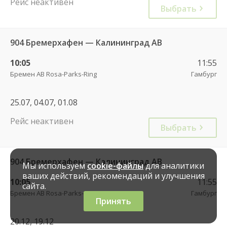
Рейс неактивен
Выбрать
904 Бремерхафен — Калининград АВ
10:05
11:55
Бремен АВ Rosa-Parks-Ring
Гамбург
25.07, 04.07, 01.08
Рейс неактивен
Выбрать
904 Бремерхафен — Калининград АВ
Мы используем
cookie-файлы
для аналитики
ваших действий, рекомендаций и улучшения
10:05
11:55
сайта.
Бремен АВ Rosa-Parks-Ring
Гамбург
Принять
20.12, 19.12