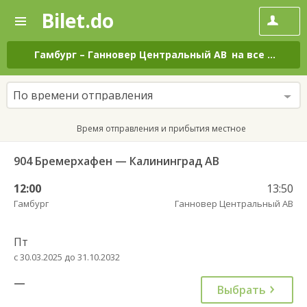
Bilet.do
—
Bilet.do
Поиск
и
покупка
Гамбург
–
Ганновер Центральный АВ
на все дни
билетов
на
автобус
По времени отправления
онлайн
Время отправления и прибытия местное
904 Бремерхафен — Калининград АВ
12:00
13:50
Гамбург
Ганновер Центральный АВ
Пт
с 30.03.2025 до 31.10.2032
—
Выбрать