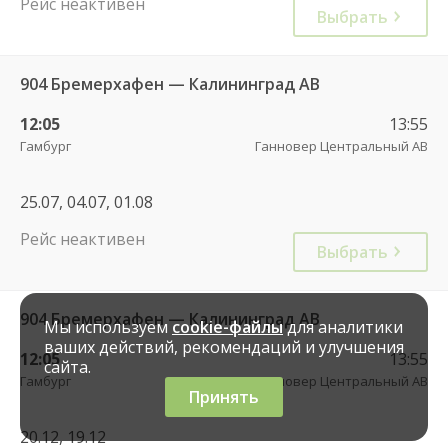
Рейс неактивен
Выбрать
904 Бремерхафен — Калининград АВ
12:05
13:55
Гамбург
Ганновер Центральный АВ
25.07, 04.07, 01.08
Рейс неактивен
Выбрать
904 Бремерхафен — Калининград АВ
Мы используем
cookie-файлы
для аналитики
ваших действий, рекомендаций и улучшения
12:05
13:55
сайта.
Гамбург
Ганновер Центральный АВ
Принять
20.12, 19.12