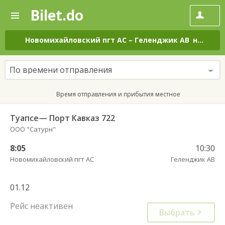
Bilet.do
—
Bilet.do
Поиск
и
покупка
Новомихайловский пгт АС
–
Геленджик АВ
на все дни
билетов
на
автобус
По времени отправления
онлайн
Время отправления и прибытия местное
Туапсе— Порт Кавказ 722
ООО "Сатурн"
8:05
10:30
Новомихайловский пгт АС
Геленджик АВ
01.12
Рейс неактивен
Выбрать