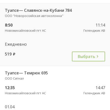
Туапсе— Славянск-на-Кубани 784
ООО "Новороссийская автоколонна"
8:50
11:14
Новомихайловский пгт АС
Геленджик АВ
Ежедневно
519
руб.
Выбрать
Туапсе— Темрюк 695
ООО Сигнал
12:35
14:47
Новомихайловский пгт АС
Геленджик АВ
01.04