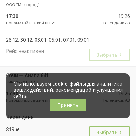
ООО "Межгород"
17:30
19:26
Новомихайловский пгт АС
Геленджик АВ
28.12, 30.12, 03.01, 05.01, 07.01, 09.01
Рейс неактивен
Выбрать
Сочи— Анапа 641
Зинченко В.В.ИП
Мы используем
cookie-файлы
для аналитики
ваших действий, рекомендаций и улучшения
17:30
19:26
сайта.
Новомихайловский пгт АС
Геленджик АВ
Принять
Через день
819
руб.
Выбрать