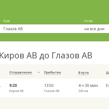
Куда
Когда
на все дни
Киров АВ до Глазов АВ
Отправление
Прибытие
В пути
ральный АВ 9982
9:20
13:50
4 ч 30 мин
Е
Киров АВ
Глазов АВ
243 км