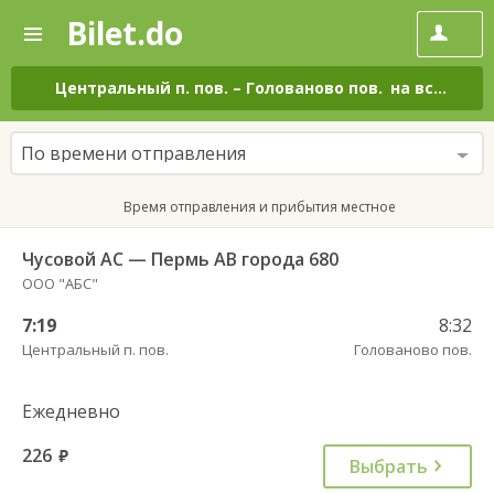
Bilet.do
—
Bilet.do
Поиск
и
покупка
Центральный п. пов.
–
Голованово пов.
на все дни
билетов
на
автобус
По времени отправления
онлайн
Время отправления и прибытия местное
Чусовой АС — Пермь АВ города 680
ООО "АБС"
7:19
8:32
Центральный п. пов.
Голованово пов.
Ежедневно
226
руб.
Выбрать