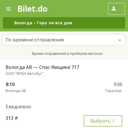
Bilet.do
—
Bilet.do
Поиск
и
покупка
Вологда
–
Гора
на все дни
билетов
на
автобус
По времени отправления
онлайн
Время отправления и прибытия местное
Вологда АВ — Спас-Ямщики 717
ООО "ВПБА Автобус"
8:10
9:06
Вологда АВ
Гора пов.
Ежедневно
313
руб.
Выбрать