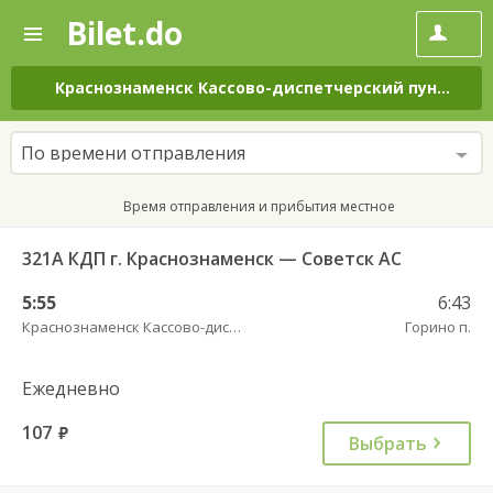
Bilet.do
—
Bilet.do
Поиск
и
покупка
Краснознаменск Кассово-диспетчерский пункт
–
Го
билетов
на
автобус
По времени отправления
онлайн
Время отправления и прибытия местное
321А КДП г. Краснознаменск — Советск АС
5:55
6:43
Краснознаменск Кассово-диспетчерский пункт
Горино п.
Ежедневно
107
руб.
Выбрать