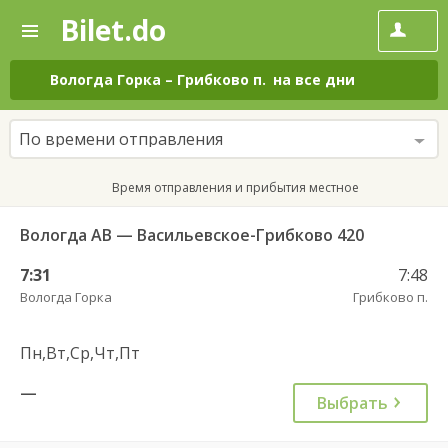
Bilet.do
—
Bilet.do
Поиск
и
покупка
Вологда Горка
–
Грибково п.
на все дни
билетов
на
автобус
По времени отправления
онлайн
Время отправления и прибытия местное
Вологда АВ — Васильевское-Грибково 420
7:31
7:48
Вологда Горка
Грибково п.
Пн,Вт,Ср,Чт,Пт
—
Выбрать